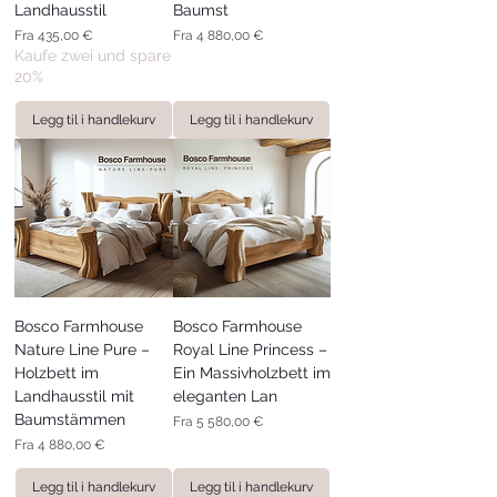
Landhausstil
Baumst
Salgspris
Salgspris
Fra
435,00 €
Fra
4 880,00 €
Kaufe zwei und spare
20%
Legg til i handlekurv
Legg til i handlekurv
Bosco Farmhouse
Bosco Farmhouse
Nature Line Pure –
Royal Line Princess –
Holzbett im
Ein Massivholzbett im
Landhausstil mit
eleganten Lan
Baumstämmen
Salgspris
Fra
5 580,00 €
Salgspris
Fra
4 880,00 €
Legg til i handlekurv
Legg til i handlekurv