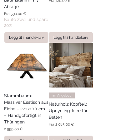
Baumstamm mit
Salgspris
Fra
720,00 €
Ablage
Salgspris
Fra
530,00 €
Kaufe zwei und spare
20%
Legg til i handlekurv
Legg til i handlekurv
Stammbaum:
im Angebot
Massiver Esstisch aus
Naturholz Kopfteil:
Eiche – 220x100 cm
Upcycling-Idee für
– Handgefertigt in
Betten
Thüringen
Salgspris
Fra
2 085,00 €
Pris
2 999,00 €