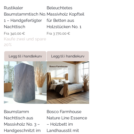
Rustikaler
Beleuchtetes
Baumstammtisch No.
Massivholz Kopfteil
1 – Handgefertigter
für Betten aus
Nachttisch
Holzstücken No. 1
Salgspris
Salgspris
Fra
340,00 €
Fra
3 770,00 €
Kaufe zwei und spare
20%
Legg til i handlekurv
Legg til i handlekurv
Baumstamm
Bosco Farmhouse
Nachttisch aus
Nature Line Essence
Massivholz No. 3 –
– Holzbett im
Handgeschnitzt im
Landhausstil mit