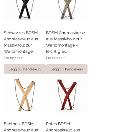
Schwarzes BDSM
BDSM Andreaskreuz
Andreaskreuz aus
aus Massivholz zur
Massivholz zur
Wandmontage -
Wandmontage
leicht grau
Salgspris
Salgspris
Fra
807,22 €
Fra
807,22 €
Legg til i handlekurv
Legg til i handlekurv
Echtholz BDSM
Rotes BDSM
Andreaskreuz aus
Andreaskreuz aus