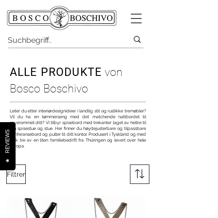
ALLE PRODUKTE
von
Bosco Boschivo
Leter du etter interiørdesignideer i landlig stil og rustikke tremøbler?
Vil du ha en tømmerseng med det matchende nattbordet til
soverommet ditt?
Vi tilbyr spisebord med trekanter laget av heltre
til
din
spisestue og stue. Her finner du høydejusterbare og tilpassbare
REVIEWS
konferansebord og pulter til ditt kontor. Produsert i Tyskland og med
tysk tre av en liten familiebedrift fra Thüringen og levert over hele
Europa.
★
Filtrer