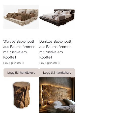
Weißes Balkenbett
Dunkles Balkenbett
aus Baumstämmen
aus Baumstämmen
mit rustikalem
mit rustikalem
Kopfteil
Kopfteil
Salgspris
Salgspris
Fra
4 580,00 €
Fra
4 580,00 €
Legg til i handlekurv
Legg til i handlekurv