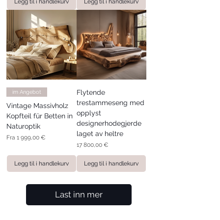
Legg til i handlekurv
Legg til i handlekurv
Flytende
im Angebot
trestammeseng med
Vintage Massivholz
opplyst
Kopfteil für Betten in
designerhodegjerde
Naturoptik
laget av heltre
Salgspris
Fra
1 999,00 €
Pris
17 800,00 €
Legg til i handlekurv
Legg til i handlekurv
Last inn mer