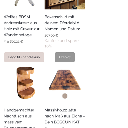
Weißes BDSM
Boxenschild mit
Andreaskreuz aus
deinem Pferdebild,
Holz mit Gravur zur
Namen und Datum
Wandmontage
Pris
267,00 €
Kaufe 2 und spare
Salgspris
Fra
807,22 €
10%
Legg til i handlekurv
Utsolgt
Handgemachter
Massivholzplatte
Nachttisch aus
nach Maß aus Eiche -
massivem
Dein BOSCUNIKAT