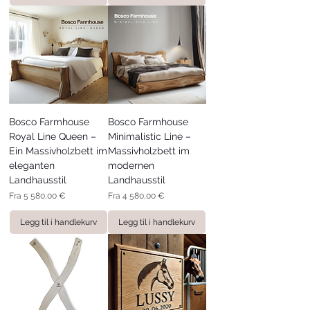
Bosco Farmhouse
Bosco Farmhouse
Royal Line Queen –
Minimalistic Line –
Ein Massivholzbett im
Massivholzbett im
eleganten
modernen
Landhausstil
Landhausstil
Salgspris
Salgspris
Fra
5 580,00 €
Fra
4 580,00 €
Legg til i handlekurv
Legg til i handlekurv