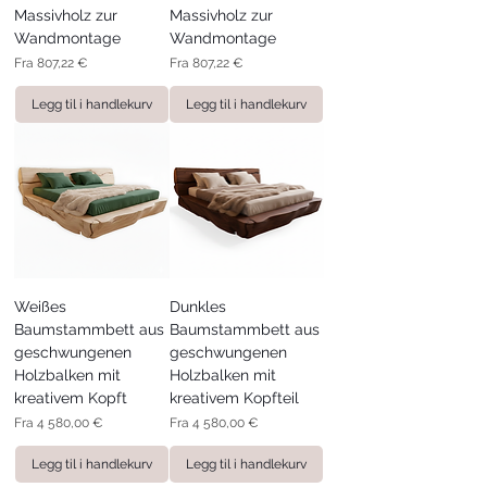
Massivholz zur
Massivholz zur
Wandmontage
Wandmontage
Salgspris
Salgspris
Fra
807,22 €
Fra
807,22 €
Legg til i handlekurv
Legg til i handlekurv
Weißes
Dunkles
Baumstammbett aus
Baumstammbett aus
geschwungenen
geschwungenen
Holzbalken mit
Holzbalken mit
kreativem Kopft
kreativem Kopfteil
Salgspris
Salgspris
Fra
4 580,00 €
Fra
4 580,00 €
Legg til i handlekurv
Legg til i handlekurv