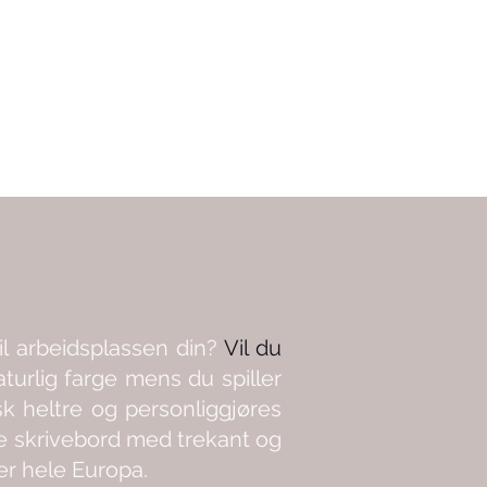
il arbeidsplassen din?
Vil du
aturlig farge
mens du spiller
k heltre og personliggjøres
de skrivebord med trekant og
er hele Europa.