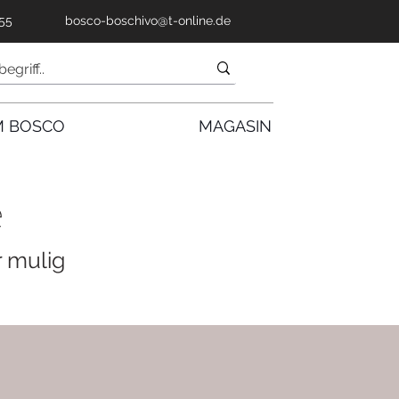
55
bosco-boschivo@t-online.de
 BOSCO
MAGASIN
e
r mulig