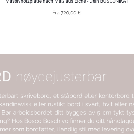
Massivholzplatte nach Maß aus Eiche - Dein BOSCUNIKAT
Salgspris
Fra
720,00 €
RD
høydejusterbar
erbart skrivebord, et ståbord eller kontorbord t
kandinavisk eller rustikt bord i svart, hvit eller n
?
Bør arbeidsbordet ditt bygges av 5 cm tykt tys
ring? Hos Bosco Boschivo finner du ditt håndlag
er som bordføtter, i landlig stil med levering ov