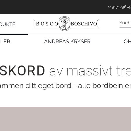
inn
+4917129674
DUKTE
LLER
ANDREAS KRYSER
OM
SKORD
av massivt tr
ammen ditt eget bord - alle bordbein e