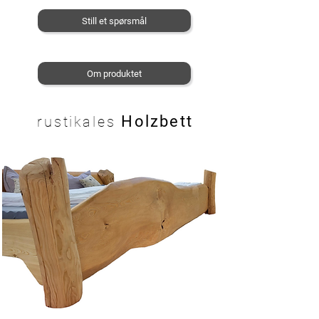
Still et spørsmål
Om produktet
Holzbett
rustikales