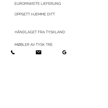
EUROPAWEITE LIEFERUNG
OPPSETT HJEMME DITT
HÅNDLAGET FRA TYSKLAND
MØBLER AV TYSK TRE
HVER KUNDE - UNIK
BÆREKRAFT
GENERAL
GENERELLE VILKÅR OG
VILKÅR FOR FORRETNING