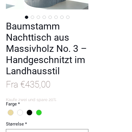
Baumstamm
Nachttisch aus
Massivholz No. 3 –
Handgeschnitzt im
Landhausstil
Salgspris
Fra
€435,00
Kaufe zwei und spare 20%
Farge
*
Størrelse
*