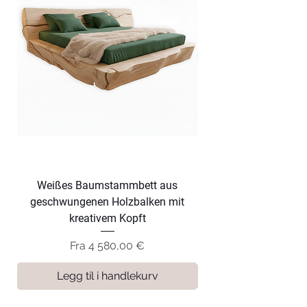
Weißes Baumstammbett aus
Dunkles Baumsta
geschwungenen Holzbalken mit
geschwungenen Hol
kreativem Kopft
Salgspris
Fra
4 580,00 €
Legg til i handlekurv