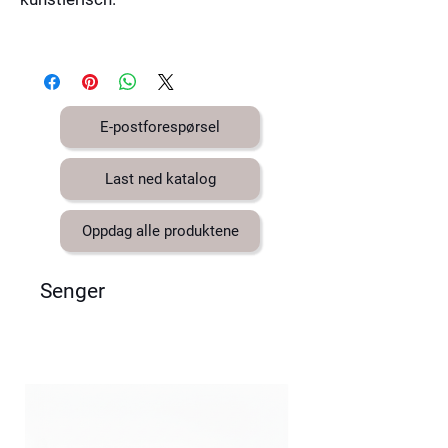
E-postforespørsel
Last ned katalog
Oppdag alle produktene
Senger