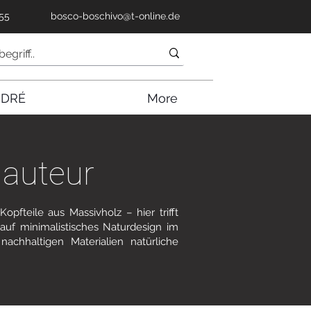
55
bosco-boschivo@t-online.de
NDRÉ
More
hauteur
pfteile aus Massivholz – hier trifft
uf minimalistisches Naturdesign im
nachhaltigen Materialien natürliche