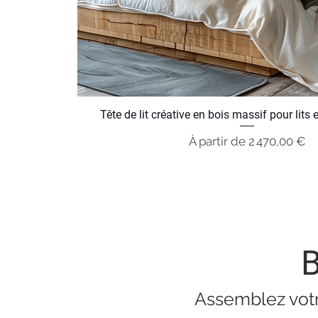
Tête de lit créative en bois massif pour lits
Prix promotionnel
À partir de
2 470,00 €
Assemblez votre