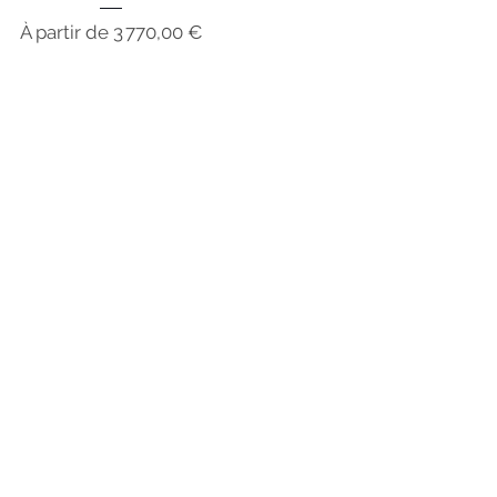
Prix promotionnel
À partir de
3 770,00 €