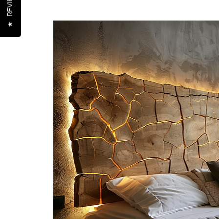
REVIEWS
★