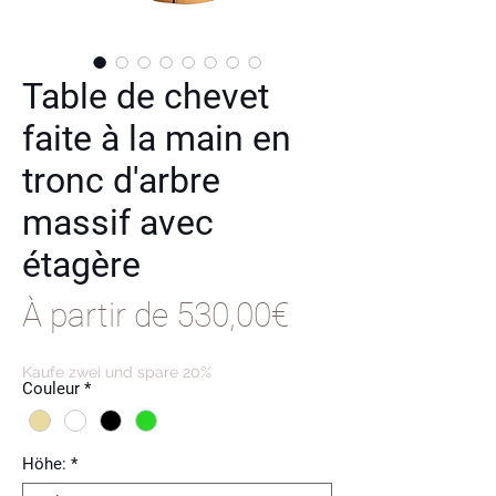
Table de chevet
faite à la main en
tronc d'arbre
massif avec
étagère
Prix
À partir de
530,00€
promotionnel
Kaufe zwei und spare 20%
Couleur
*
Höhe:
*