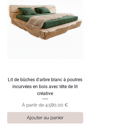
Lit de bûches d'arbre blanc à poutres
Lit en tronc d'arbre f
incurvées en bois avec tête de lit
courbes en bois avec
créative
Prix promotionnel
À partir de
4 580,00 €
Ajouter au panier