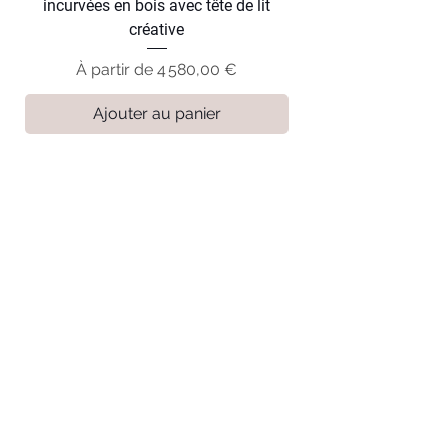
incurvées en bois avec tête de lit
courbes en bois avec
créative
Prix promotionnel
À partir de
4 580,00 €
Ajouter au panier