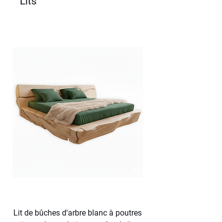
Lits
Lit de bûches d'arbre blanc à poutres
Lit en tronc d'arbre f