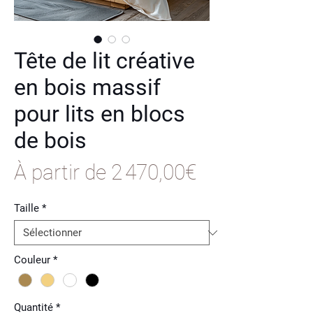
Tête de lit créative
en bois massif
pour lits en blocs
de bois
Prix
À partir de
2 470,00€
promotionne
Taille
*
Couleur
*
Quantité
*