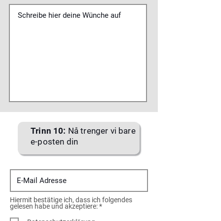
Trinn 10:
Nå trenger vi bare
e-posten din
Hiermit bestätige ich, dass ich folgendes
O
gelesen habe und akzeptiere:
*
b
l