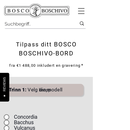
Tilpass ditt
BOSCO
BOSCHIVO-BORD
*
fra €1 488,00 inkludert en gravering
REVIEWS
Trinn 1:
Velg din modell
knapp
★
Concordia
Bacchus
Vulcanus