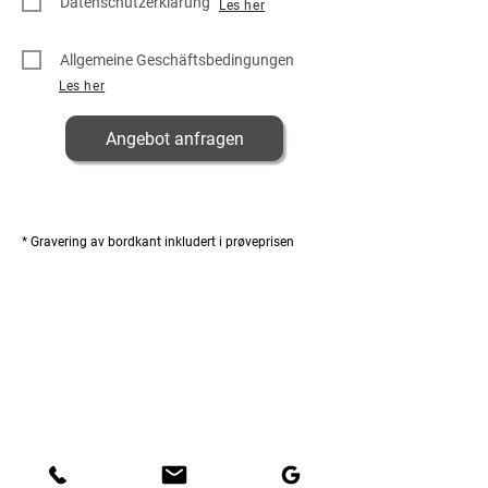
Datenschutzerklärung
Les her
i
g
a
t
Allgemeine Geschäftsbedingungen
o
r
Les her
i
s
k
Angebot anfragen
* Gravering av bordkant inkludert i prøveprisen