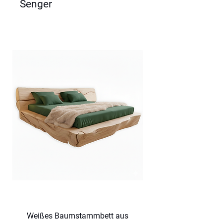
Senger
Weißes Baumstammbett aus
Dunkles Baumsta