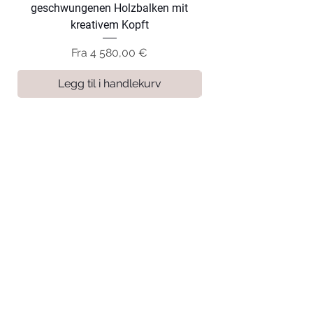
geschwungenen Holzbalken mit
geschwungenen Hol
kreativem Kopft
Salgspris
Fra
4 580,00 €
Legg til i handlekurv