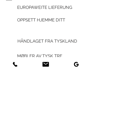
EUROPAWEITE LIEFERUNG
OPPSETT HJEMME DITT
HÅNDLAGET FRA TYSKLAND
MØBLER AV TYSK TRE
HVER KUNDE - UNIK
BÆREKRAFT
GENERAL
GENERELLE VILKÅR OG
VILKÅR FOR FORRETNING