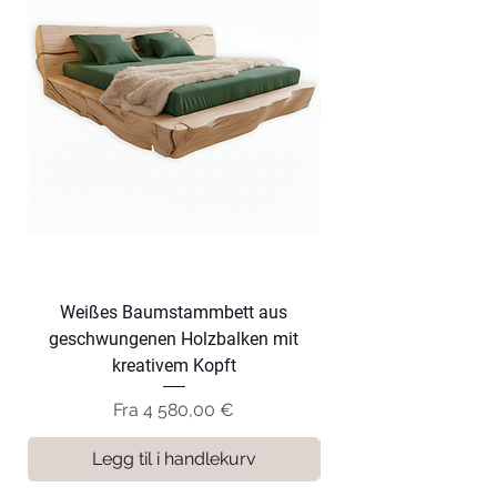
Weißes Baumstammbett aus
Dunkles Baumsta
geschwungenen Holzbalken mit
geschwungenen Hol
kreativem Kopft
Salgspris
Fra
4 580,00 €
Legg til i handlekurv