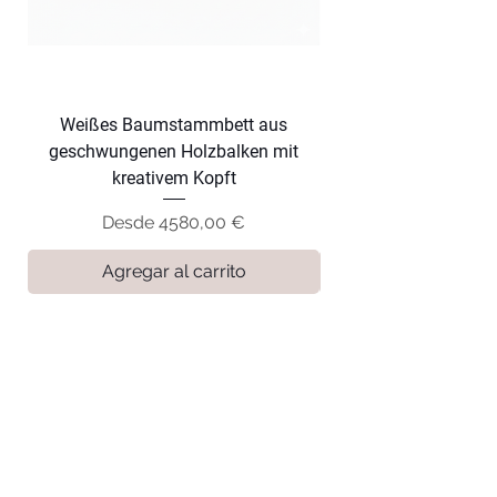
Weißes Baumstammbett aus
Dunkles Baumsta
geschwungenen Holzbalken mit
geschwungenen Hol
kreativem Kopft
Precio de oferta
Desde
4580,00 €
Agregar al carrito