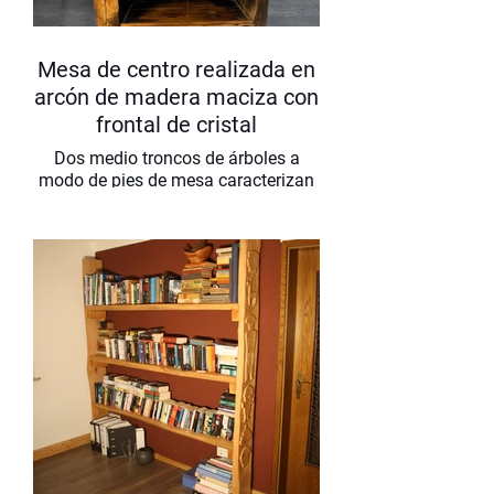
Mesa de centro realizada en
arcón de madera maciza con
frontal de cristal
Dos medio troncos de árboles a
modo de pies de mesa caracterizan
este baúl de madera con bisagras.
Los paneles de vidrio en un lado de
la mesa de café permiten que otros
elementos decorativos muestren su
rostro. El tablero de la mesa tiene un
grosor de 3 cm.