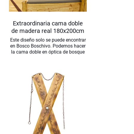
Extraordinaria cama doble
de madera real 180x200cm
Este diseño solo se puede encontrar
en Bosco Boschivo. Podemos hacer
la cama doble en óptica de bosque
claro en todas las dimensiones
convencionales e inusuales. El arte
en el dormitorio con las formas
curvas naturales de los troncos de
los árboles transforma tu dormitorio
en una sala de exposición. Nosotros
nos hacemos cargo de la
construcción y el envío en toda
Alemania de forma gratuita.