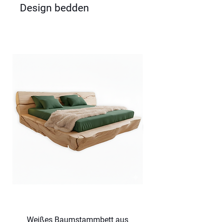
Design bedden
Weißes Baumstammbett aus
Dunkles Baumsta