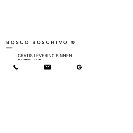
BOSCO BOSCHIVO ®
GRATIS LEVERING BINNEN
DUITSLAND
GRATIS INSTALLATIE BIJ UW HUIS
HANDGEMAAKT UIT DUITSLAND
MEUBELEN VAN DUITS HOUT
ELK WERK - UNIEK