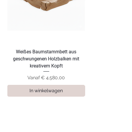
Weißes Baumstammbett aus
Dunkles Baumsta
geschwungenen Holzbalken mit
geschwungenen Hol
kreativem Kopft
Verkoopprijs
Vanaf
€ 4.580,00
In winkelwagen