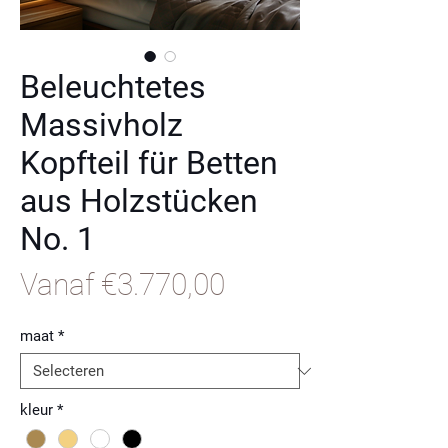
Beleuchtetes
Massivholz
Kopfteil für Betten
aus Holzstücken
No. 1
Verkoopprijs
Vanaf
€3.770,00
maat
*
kleur
*