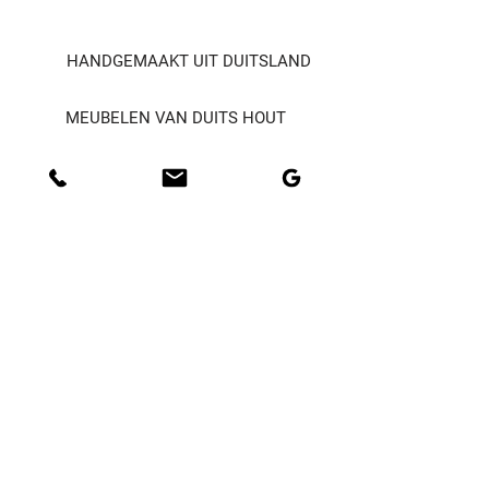
HANDGEMAAKT UIT DUITSLAND
MEUBELEN VAN DUITS HOUT
ELK WERK - UNIEK
DUURZAAMHEID
ALGEMEEN
SERVICEVOORWAARDEN
CODEX
GEGEVENSBESCHERMING