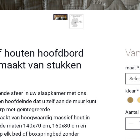
f houten hoofdbord
Va
maakt van stukken
maat
*
Sele
kleur
*
ende sfeer in uw slaapkamer met ons
en hoofdeinde
dat u zelf aan de muur kunt
erp met geïntegreerde
Aantal
maakt van hoogwaardig massief hout in
 in de maten 140x70 cm, 160x80 cm en
op elk bed of boxspringbed zonder