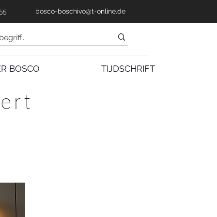
55
bosco-boschivo@t-online.de
ER BOSCO
TIJDSCHRIFT
ert