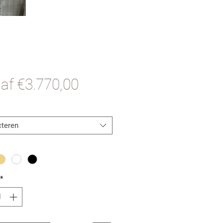
Verkoopprijs
naf
€3.770,00
cteren
*