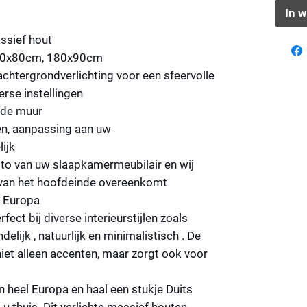
In 
sief hout
0x80cm, 180x90cm
chtergrondverlichting voor een sfeervolle
rse instellingen
 de muur
zen, aanpassing aan uw
ijk
to van uw slaapkamermeubilair en wij
 van het hoofdeinde overeenkomt
l Europa
ect bij diverse interieurstijlen zoals
ndelijk
,
natuurlijk
en
minimalistisch
. De
niet alleen accenten, maar zorgt ook voor
n heel Europa en haal een stukje Duits