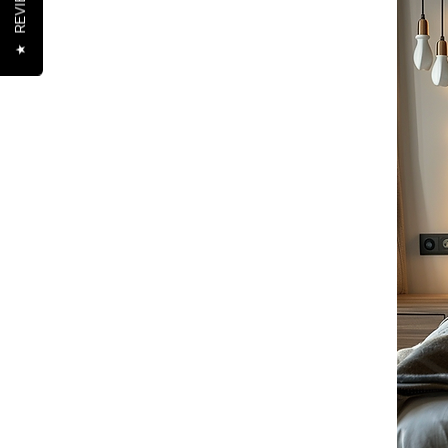
REVIEWS
★