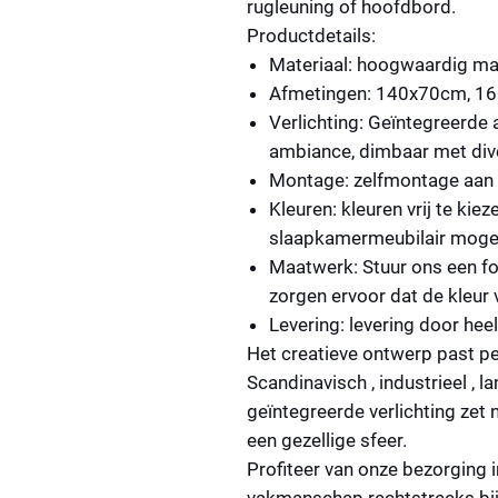
rugleuning of hoofdbord.
Productdetails:
Materiaal:
hoogwaardig mas
Afmetingen:
140x70cm, 16
Verlichting:
Geïntegreerde a
ambiance, dimbaar met dive
Montage:
zelfmontage aan
Kleuren:
kleuren vrij te kie
slaapkamermeubilair mogel
Maatwerk:
Stuur ons een fo
zorgen ervoor dat de kleur
Levering:
levering door hee
Het creatieve ontwerp past perf
Scandinavisch
,
industrieel
,
la
geïntegreerde verlichting zet 
een gezellige sfeer.
Profiteer van onze bezorging i