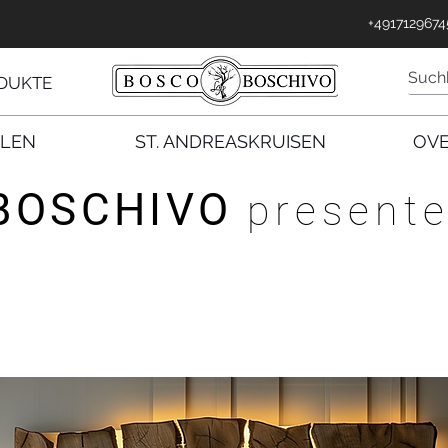
gen
+4917129674
DUKTE
LLEN
ST. ANDREASKRUISEN
OV
BOSCHIVO
presente