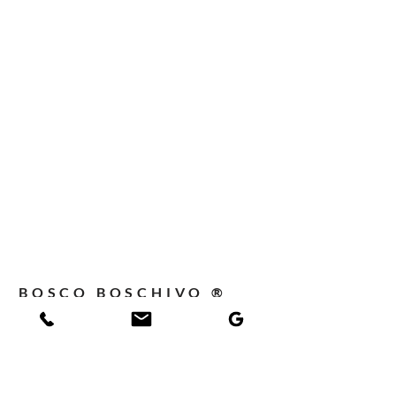
BOSCO BOSCHIVO ®
GRATIS LEVERING BINNEN
DUITSLAND
GRATIS INSTALLATIE BIJ UW HUIS