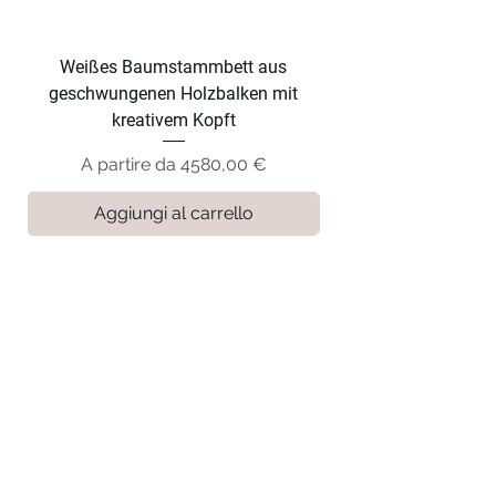
Weißes Baumstammbett aus
Dunkles Baumsta
geschwungenen Holzbalken mit
geschwungenen Hol
kreativem Kopft
Prezzo scontato
A partire da
4580,00 €
Aggiungi al carrello