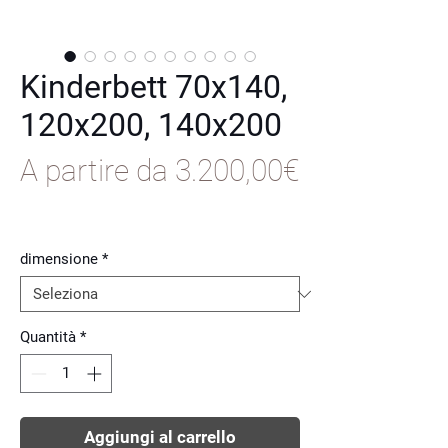
Kinderbett 70x140,
120x200, 140x200
A partire da
3.200,00€
Prezzo
scontato
dimensione
*
Quantità
*
Aggiungi al carrello