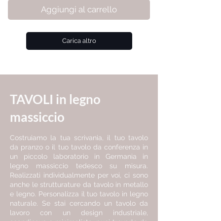
Aggiungi al carrello
Carica altro
TAVOLI in legno
massiccio
Costruiamo la tua scrivania, il tuo tavolo
da pranzo o il tuo tavolo da conferenza in
un piccolo laboratorio in Germania in
legno massiccio tedesco su misura.
Realizzati individualmente per voi, ci sono
anche le strutturature da tavolo in metallo
e legno. Personalizza il tuo tavolo in legno
naturale. Se stai cercando un tavolo da
lavoro con un design industriale,