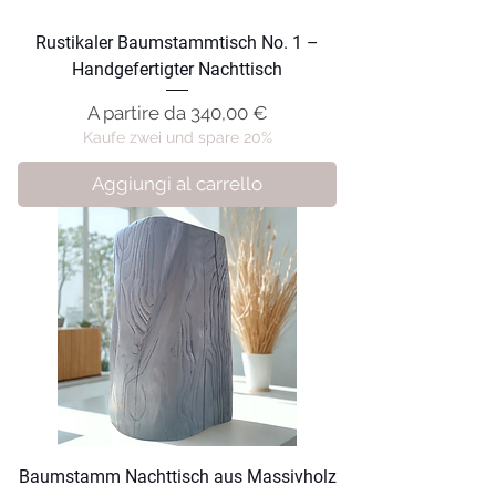
Rustikaler Baumstammtisch No. 1 –
Handgefertigter Nachttisch
Prezzo scontato
A partire da
340,00 €
Kaufe zwei und spare 20%
Aggiungi al carrello
Baumstamm Nachttisch aus Massivholz