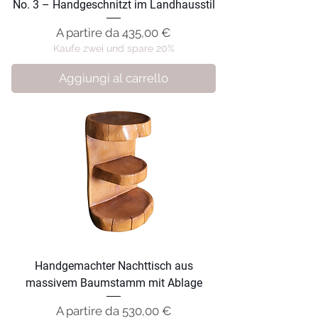
No. 3 – Handgeschnitzt im Landhausstil
Prezzo scontato
A partire da
435,00 €
Kaufe zwei und spare 20%
Aggiungi al carrello
Handgemachter Nachttisch aus
massivem Baumstamm mit Ablage
Prezzo scontato
A partire da
530,00 €