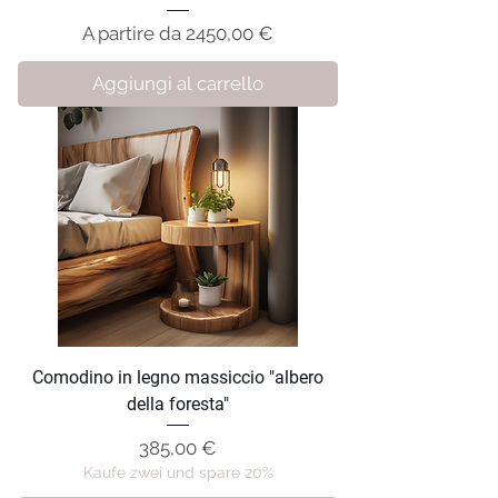
Prezzo scontato
A partire da
2450,00 €
Aggiungi al carrello
Comodino in legno massiccio "albero
della foresta"
Prezzo
385,00 €
Kaufe zwei und spare 20%