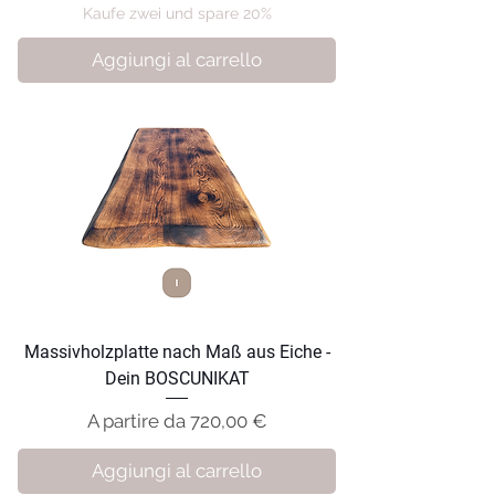
Kaufe zwei und spare 20%
Aggiungi al carrello
Massivholzplatte nach Maß aus Eiche -
Dein BOSCUNIKAT
Prezzo scontato
A partire da
720,00 €
Aggiungi al carrello