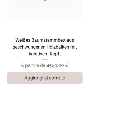
Weißes Baumstammbett aus
Dunkles Baumsta
geschwungenen Holzbalken mit
geschwungenen Hol
kreativem Kopft
Prezzo scontato
A partire da
4580,00 €
Aggiungi al carrello