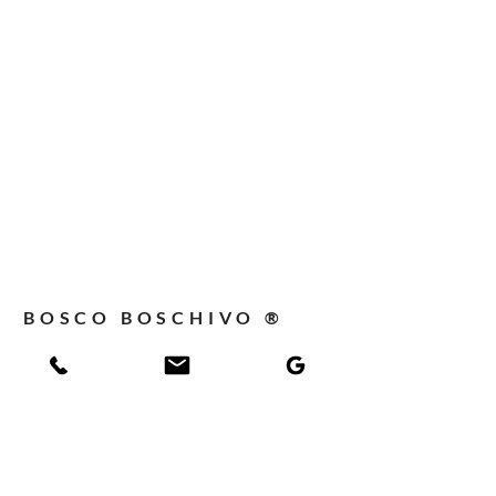
BOSCO BOSCHIVO ®
CONSEGNA IN TUTTA EUROPA
INSTALLAZIONE GRATUITA A CASA
TUA