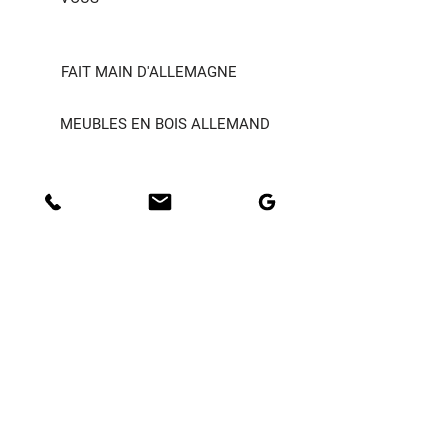
FAIT MAIN D'ALLEMAGNE
MEUBLES EN BOIS ALLEMAND
CHAQUE ŒUVRE - UNIQUE
DURABILITÉ
GÉNÉRAL
CONDITIONS D'UTILISATION
MANUSCRIT