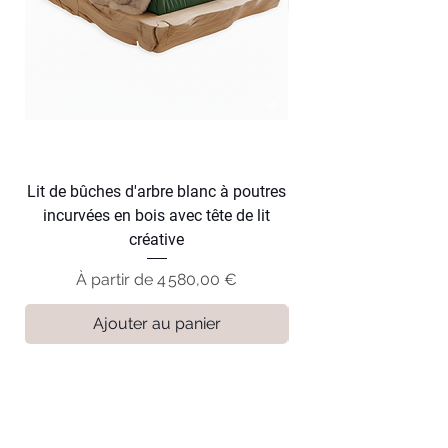
Lit de bûches d'arbre blanc à poutres
Lit en tronc d'arbre f
incurvées en bois avec tête de lit
courbes en bois avec
créative
Prix promotionnel
À partir de
4 580,00 €
Ajouter au panier