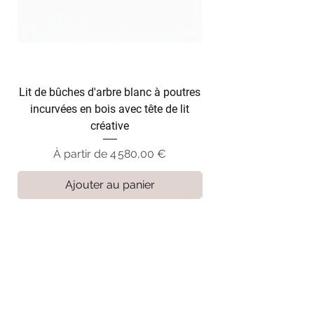
Lit de bûches d'arbre blanc à poutres
Lit en tronc d'arbre f
incurvées en bois avec tête de lit
courbes en bois avec
créative
Prix promotionnel
À partir de
4 580,00 €
Ajouter au panier