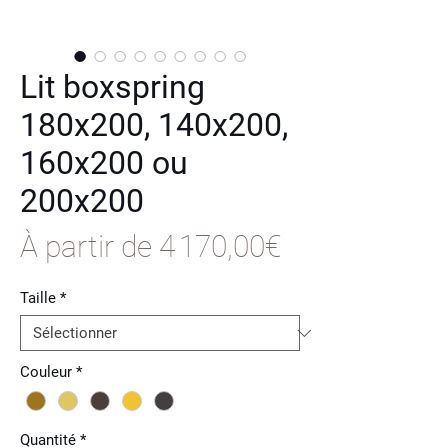
Lit boxspring
180x200, 140x200,
160x200 ou
200x200
Prix
À partir de
4 170,00€
promotionne
Taille
*
Couleur
*
Quantité
*