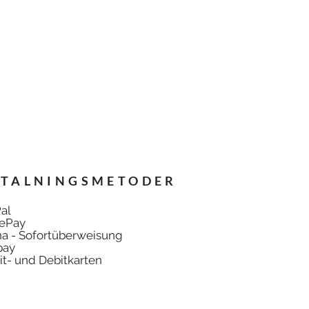
ETALNINGSMETODER
al
ePay
na - Sofortüberweisung
pay
it- und Debitkarten