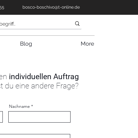
55
bosco-boschivo@t-online.de
Blog
More
nen
individuellen Auftrag
t du eine andere Frage?
Nachname