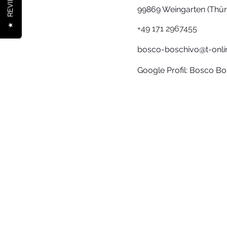
REVIEWS
99869 Weingarten (Thür
★
+49 171
2967455
bosco-boschivo@t-onli
Google Profil: Bosco B