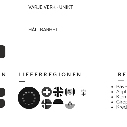
VARJE VERK - UNIKT
HÅLLBARHET
EN
LIEFERREGIONEN
B
PayP
Appl
Klar
Giro
Kred