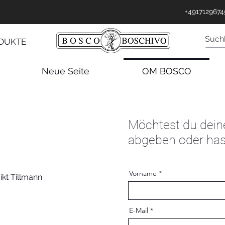
 in
+4917129674
DUKTE
Neue Seite
OM BOSCO
Möchtest du dei
abgeben oder has
Vorname
kt Tillmann
E-Mail