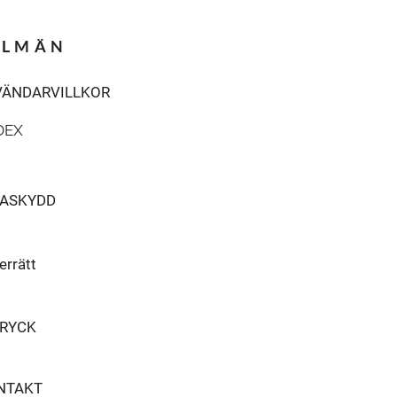
LLMÄN
ÄNDARVILLKOR
DEX
TASKYDD
errätt
RYCK
NTAKT