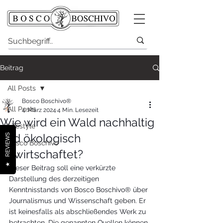
Beitrag
All Posts
Bosco Boschivo®
All Posts
4. März 2024
4 Min. Lesezeit
Wie wird ein Wald nachhaltig
Lifestyle
und ökologisch
REVIEWS
Bosco Boschivo
bewirtschaftet?
★
Dieser Beitrag soll eine verkürzte 
Darstellung des derzeitigen 
Kenntnisstands von Bosco Boschivo® über 
Journalismus und Wissenschaft geben. Er 
ist keinesfalls als abschließendes Werk zu 
betrachten. Die genannten Quellen können 