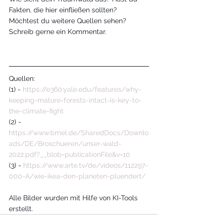
Fakten, die hier einfließen sollten? 
Möchtest du weitere Quellen sehen? 
Schreib gerne ein Kommentar.
Quellen:
(1) - 
https://e360.yale.edu/features/why-
keeping-mature-forests-intact-is-key-to-
the-climate-fight
(2) - 
https://www.bmel.de/SharedDocs/Downlo
ads/DE/Broschueren/unser-wald-
2022.pdf?__blob=publicationFile&v=10
(3) - 
https://www.arte.tv/de/videos/112297-
000-A/wie-ikea-den-planeten-pluendert/
Alle Bilder wurden mit Hilfe von KI-Tools 
erstellt.