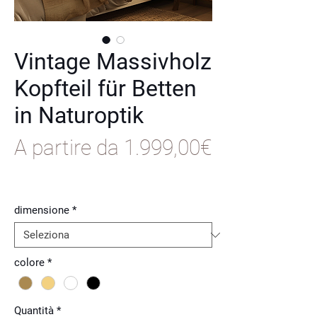
Vintage Massivholz
Kopfteil für Betten
in Naturoptik
A partire da
1.999,00€
Prezzo
scontato
dimensione
*
colore
*
Quantità
*