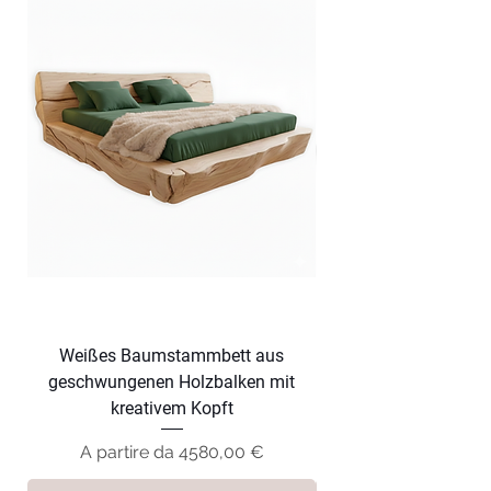
Weißes Baumstammbett aus
Dunkles Baumsta
geschwungenen Holzbalken mit
geschwungenen Hol
kreativem Kopft
Prezzo scontato
A partire da
4580,00 €