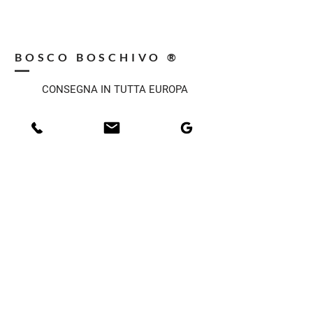
BOSCO BOSCHIVO ®
CONSEGNA IN TUTTA EUROPA
INSTALLAZIONE GRATUITA A CASA
TUA
FATTO A MANO DALLA GERMANIA
MOBILI IN LEGNO TEDESCO
OGNI LAVORO - UNICO
SOSTENIBILITÀ