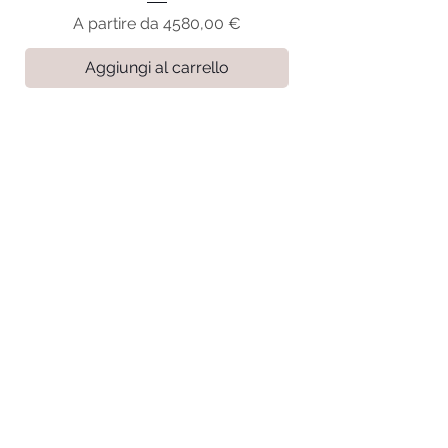
Prezzo scontato
A partire da
4580,00 €
Aggiungi al carrello