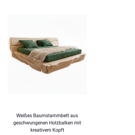
Weißes Baumstammbett aus
Dunkles Baumsta
geschwungenen Holzbalken mit
geschwungenen Hol
kreativem Kopft