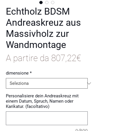
Echtholz BDSM
Andreaskreuz aus
Massivholz zur
Wandmontage
Prezzo
A partire da
807,22€
scontato
dimensione
*
Personalisiere dein Andreaskreuz mit
einem Datum, Spruch, Namen oder
Karikatur. (facoltativo)
0/500