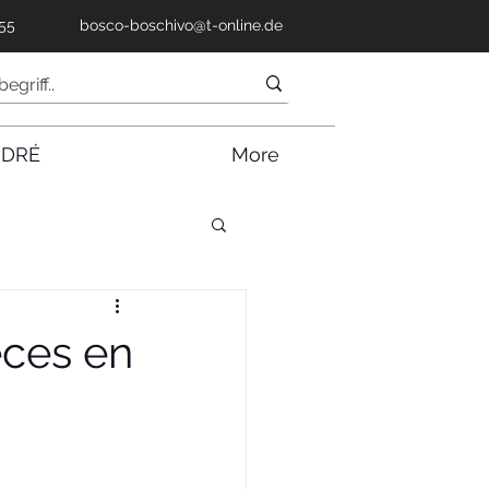
55
bosco-boschivo@t-online.de
NDRÉ
More
èces en