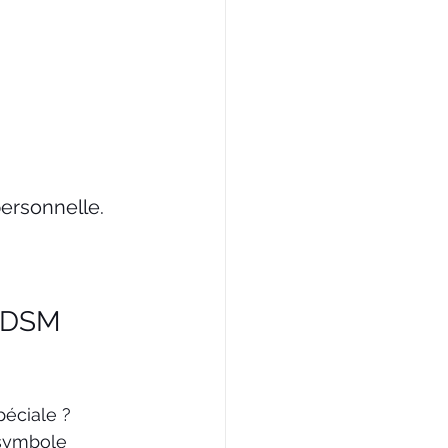
personnelle.
 BDSM 
 
éciale ? 
 symbole 