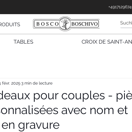
nnecter
+4917129674
RODUITS
TABLES
CROIX DE SAINT-A
4 févr. 2025
3 min de lecture
deaux pour couples - pi
sonnalisées avec nom et
en gravure