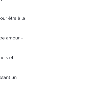
ur être à la 
tre amour – 
els et 
étant un 