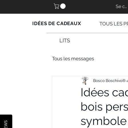
Se co
IDÉES DE CADEAUX
TOUS LES P
LITS
Tous les messages
Bosco Boschivo®
Idées ca
bois per
symbole 