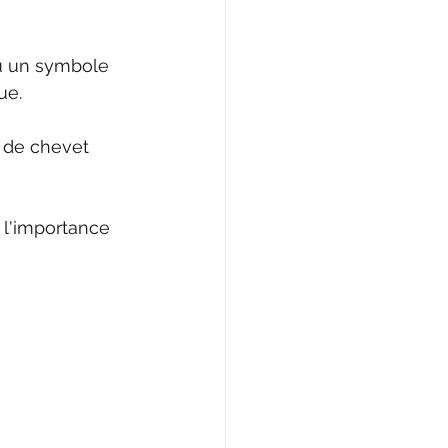
u un symbole 
ue.
e de chevet 
 l'importance 