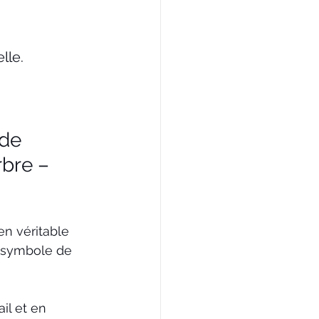
lle.
de 
rbre – 
n véritable 
n symbole de 
il et en 